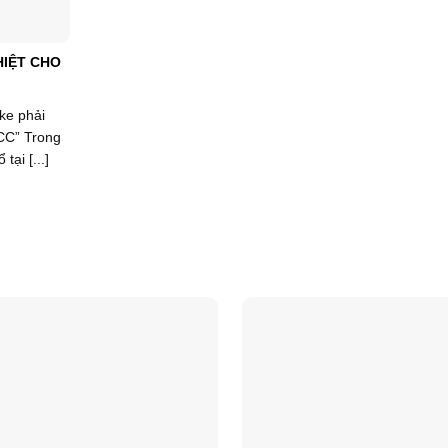
IỆT CHO
oke phải
CCC” Trong
tại [...]