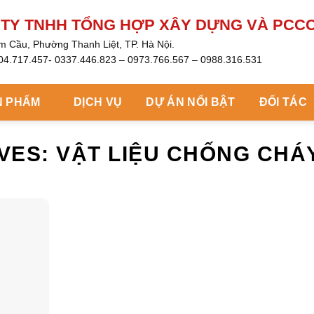
Y TNHH TỔNG HỢP XÂY DỰNG VÀ PCCC GIA HƯNG
óm Cầu, Phường Thanh Liệt, TP. Hà Nội.
904.717.457- 0337.446.823 – 0973.766.567 – 0988.316.531
ẨM
DỊCH VỤ
DỰ ÁN NỔI BẬT
ĐỐI TÁC
TIN TỨ
CHIVES:
VẬT LIỆU CHỐNG CHÁY 