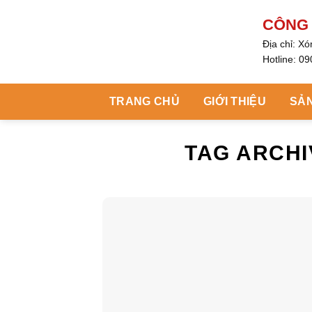
Skip
to
CÔNG T
content
Địa chỉ: X
Hotline: 0
TRANG CHỦ
GIỚI THIỆU
SẢN PH
TAG AR